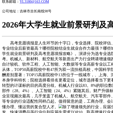
联系邮箱：
YL3180@163.COM
公司地址：吉林市吉长南线98号
2026年大学生就业前景研判及
高考意愿填报是人生环节的十字口，专业选择、院校评估、城
专业结业后薪资最高？哪些院校结业生就业合作力最强？哪些城
学生就业前景研判及高考意愿填报攻略》。演讲分为选专业选
考。机械人、新材料、航空航天等新质出产力行业聘请增速领
自计较机、软件工程、人工智能、大数据等专业高薪专业以工科
从体，TOP50高薪院校中有47所为双一流扶植高校，中国科
酬差别显著：TOP15高薪院校中13所位于一线城市，、上
本身学科特长；院校选择看排名更看定位，城市选择看当下更看
转型的计谋标的目的高度分歧。机械人行业以83。8%的职位数同
部件（28。4%）、人工智能（24。4%）紧随其后。财产
业呈现频次最高，几乎笼盖了机械人、航空航天、汽车零部件
等专业的行业适配性同样凸起。值得留意的是，工商办理、会计
懂办理、懂运营的复合型人才。
除了增速领先的行业，应届生
发、快速消费品等行业位列应届生需求TOP10。取高增速行