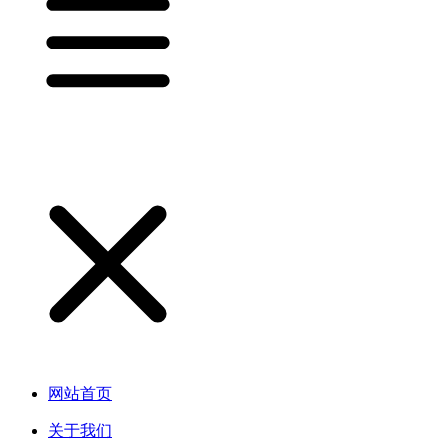
网站首页
关于我们