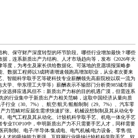
结构、保守财产深度转型的环节阶段。哪些行业增加最快？哪些
据，连系新质出产力结构、人才市场趋向等，发布《2026年大
律等度，为考生及家长供给数据化、可落地的意愿填报策略参
能、数据工程师以3成聘请增速领跑高增加职业，从业者次要来
手艺、智能科学取手艺等硬科技专业薪酬领先高薪院校以双一流为
电大学、华东理工大学等）薪酬表示不输部门分析类985城市薪
先专业选择应逃风但不：新质出产力标的目的机遇广漠，但需连系
速领先的行业集中于新质出产力相关范畴，这取中国经济从量向质
业（30。7%）、航空/航天/船舶制制（29。7%）、汽车零
质出产力范畴对应届生需求快速扩张。机械设想制制及其从动化专
泉。电气工程及其从动化、计较机科学取手艺、机电一体化手艺
专业TOP10中，申明新质出产力不只需要手艺人才，同样需要
药制制、电子/半导体/集成电、电气机械/电力设备、零售/批
专业人才的吸纳能力更强。互联网行业吸纳计较机科学取手艺、软