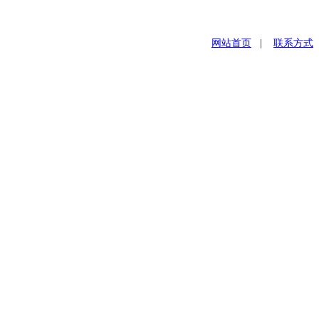
网站首页
|
联系方式