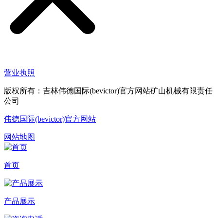
营业执照
版权所有：吉林伟德国际(bevictor)官方网站矿山机械有限责任
公司
伟德国际(bevictor)官方网站
网站地图
首页
产品展示