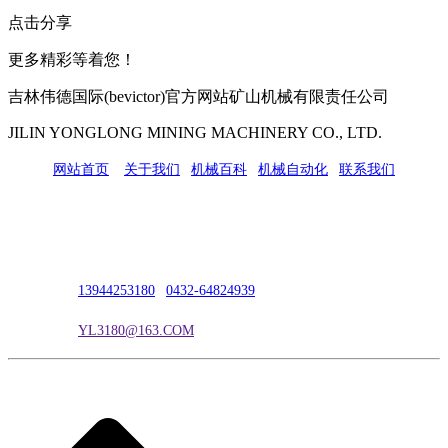
点击分享
更多精彩等着您！
吉林伟德国际(bevictor)官方网站矿山机械有限责任公司
JILIN YONGLONG MINING MACHINERY CO., LTD.
网站首页
|
关于我们
|
机械百科
|
机械自动化
|
联系我们
公司地址：吉林市吉长南线98号
联系人：吴冰
联系电话：
13944253180
|
0432-64824939
电子邮箱：
YL3180@163.COM