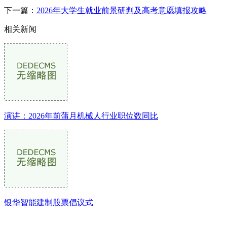
下一篇：
2026年大学生就业前景研判及高考意愿填报攻略
相关新闻
演讲：2026年前蒲月机械人行业职位数同比
银华智能建制股票倡议式