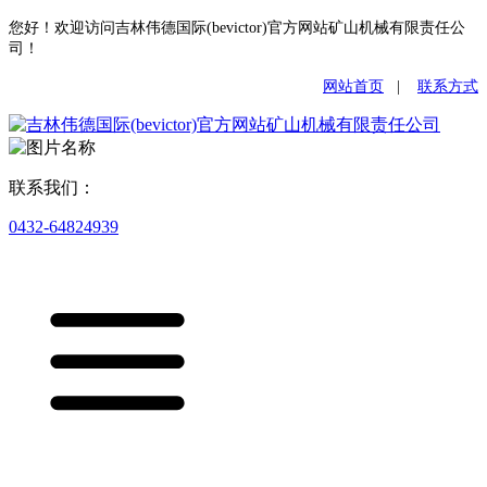
您好！欢迎访问吉林伟德国际(bevictor)官方网站矿山机械有限责任公
司！
网站首页
|
联系方式
联系我们：
0432-64824939