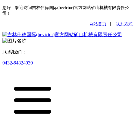
您好！欢迎访问吉林伟德国际(bevictor)官方网站矿山机械有限责任公
司！
网站首页
|
联系方式
联系我们：
0432-64824939