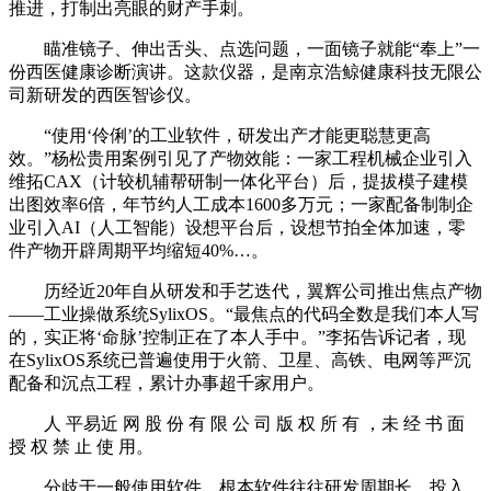
推进，打制出亮眼的财产手刺。
瞄准镜子、伸出舌头、点选问题，一面镜子就能“奉上”一
份西医健康诊断演讲。这款仪器，是南京浩鲸健康科技无限公
司新研发的西医智诊仪。
“使用‘伶俐’的工业软件，研发出产才能更聪慧更高
效。”杨松贵用案例引见了产物效能：一家工程机械企业引入
维拓CAX（计较机辅帮研制一体化平台）后，提拔模子建模
出图效率6倍，年节约人工成本1600多万元；一家配备制制企
业引入AI（人工智能）设想平台后，设想节拍全体加速，零
件产物开辟周期平均缩短40%…。
历经近20年自从研发和手艺迭代，翼辉公司推出焦点产物
——工业操做系统SylixOS。“最焦点的代码全数是我们本人写
的，实正将‘命脉’控制正在了本人手中。”李拓告诉记者，现
在SylixOS系统已普遍使用于火箭、卫星、高铁、电网等严沉
配备和沉点工程，累计办事超千家用户。
人 平易近 网 股 份 有 限 公 司 版 权 所 有 ，未 经 书 面
授 权 禁 止 使 用。
分歧于一般使用软件，根本软件往往研发周期长、投入