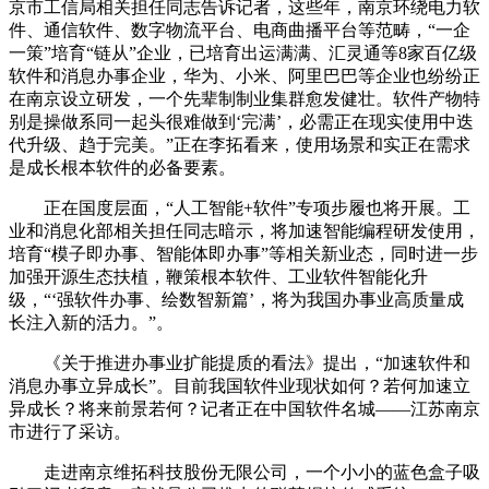
京市工信局相关担任同志告诉记者，这些年，南京环绕电力软
件、通信软件、数字物流平台、电商曲播平台等范畴，“一企
一策”培育“链从”企业，已培育出运满满、汇灵通等8家百亿级
软件和消息办事企业，华为、小米、阿里巴巴等企业也纷纷正
在南京设立研发，一个先辈制制业集群愈发健壮。软件产物特
别是操做系同一起头很难做到‘完满’，必需正在现实使用中迭
代升级、趋于完美。”正在李拓看来，使用场景和实正在需求
是成长根本软件的必备要素。
正在国度层面，“人工智能+软件”专项步履也将开展。工
业和消息化部相关担任同志暗示，将加速智能编程研发使用，
培育“模子即办事、智能体即办事”等相关新业态，同时进一步
加强开源生态扶植，鞭策根本软件、工业软件智能化升
级，“‘强软件办事、绘数智新篇’，将为我国办事业高质量成
长注入新的活力。”。
《关于推进办事业扩能提质的看法》提出，“加速软件和
消息办事立异成长”。目前我国软件业现状如何？若何加速立
异成长？将来前景若何？记者正在中国软件名城——江苏南京
市进行了采访。
走进南京维拓科技股份无限公司，一个小小的蓝色盒子吸