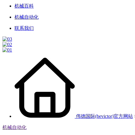
机械百科
机械自动化
联系我们
伟德国际(bevictor)官方网站
机械自动化