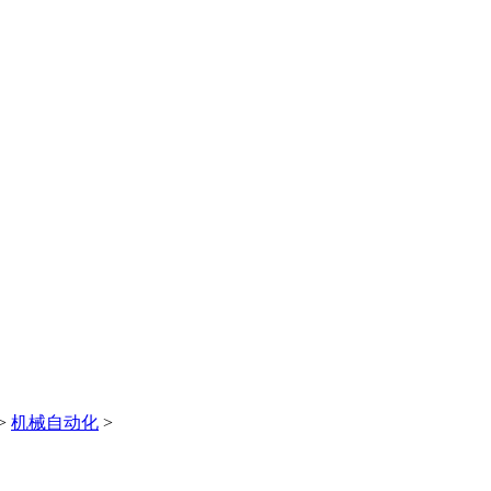
>
机械自动化
>