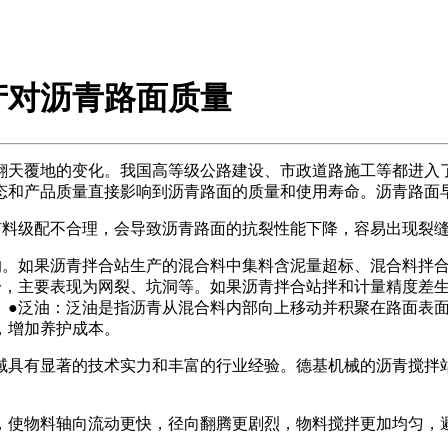
产对沥青路面质量
天覆地的变化。我国高等级公路建设、市政道路施工等都进入了
态和产品质量直接影响到沥青路面的质量和使用寿命。沥青路面
料级配不合理，会导致沥青路面的抗裂性能下降，容易出现裂缝
。如果沥青拌合站生产的混合料中集料含泥量超标、混合料拌合
一，主要表现为网裂、坑洞等。如果沥青拌合站拌和计量精度差
。●泛油：泛油是指沥青从混合料内部向上移动并积聚在路面表
，增加养护成本。
具有显著的技术实力和丰富的行业经验。德基机械的沥青搅拌站
使物料轴向流动更快，径向翻腾更剧烈，物料搅拌更加均匀，