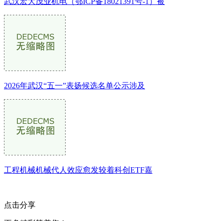
武汉宏大茂业机电（鄂ICP备18021391号-1）被
2026年武汉“五一”表扬候选名单公示涉及
工程机械机械代人效应愈发较着科创ETF嘉
点击分享