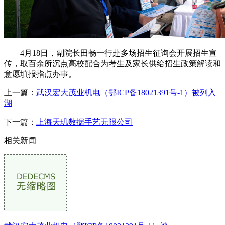
4月18日，副院长田畅一行赴多场招生征询会开展招生宣
传，取百余所沉点高校配合为考生及家长供给招生政策解读和
意愿填报指点办事。
上一篇：
武汉宏大茂业机电（鄂ICP备18021391号-1）被列入
湖
下一篇：
上海天玑数据手艺无限公司
相关新闻