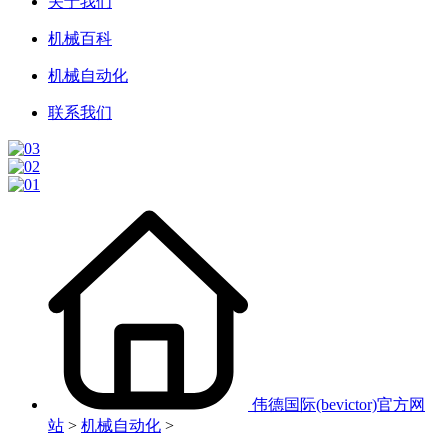
关于我们
机械百科
机械自动化
联系我们
伟德国际(bevictor)官方网
站
>
机械自动化
>