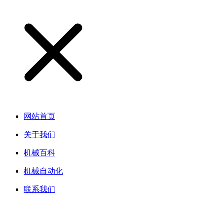
网站首页
关于我们
机械百科
机械自动化
联系我们