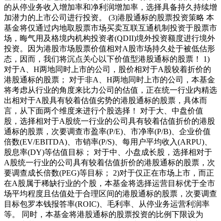
的从停业务收入增加率和净利润增加率，选择具备持久持续增
加潜力的上市公司进行投资。 (3)港股通标的股票投资策略 本
基金将仅通过内地取股票市场买卖互联互通机制投资于股票市
场，晦气用及格境内机构投资者(QDII)境外投资额度进行境外
投资。因为港股市场股票价值相对A股市场持久处于被低估形
态，因而，我们将沉点关心以下价值型港股通标的股票！ 1)
对于A、H两地同时上市的公司，股价相对于A股较着折价的
港股通标的股票； 对于非A、H两地同时上市的公司，本基金
将考虑从行业的角度来比力公司的估值，正在统一行业内精选
出相对于A股具有较着估值劣势的港股通标的股票，具体而
言，从下面两个维度来进行个股选择！ 对于大、中盘价值
股，选择相对于A股统一行业的公司具有较着估值折价的港股
通标的股票，次要调查市盈率(P/E)、市净率(P/B)、企业价值
倍数(EV/EBITDA)、市销率(P/S)、每用户平均收入(ARPU)、
股息率(DY)等估值目标； 对于中、小盘成长股，选择相对于
A股统一行业的公司具有较着估值折价的港股通标的股票，次
要调查成长倍数(PEG)等目标； 2)对于仅正在市场上市，而正
在A股属于稀缺行业的个股，本基金将选择运营目标优于全市
场平均程度且估值处于合理区间的港股通标的股票，次要调查
目标包罗本钱报答率(ROIC)、毛利率、从停业务运营利润率
等。 同时，本基金将港股通标的股票投资的比例下限设为