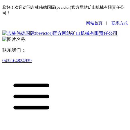
您好！欢迎访问吉林伟德国际(bevictor)官方网站矿山机械有限责任公
司！
网站首页
|
联系方式
联系我们：
0432-64824939