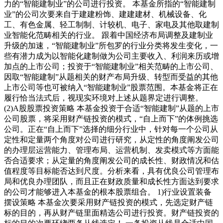
力的“智能建制业”的公司进行投资。 本基金所指的“智能建制
业”的公司次要来自于建建粉饰、建建建材、机械设备、化
工、有色金属、轻工制制、计较机、电子、家电及其他取建制
业智能化范畴相关的行业。 跟着中国经济布局调整及建制业
升级的加速，“智能建制业”所包罗的行业分类将发生变化，一
些有潜力成为以智能化建制做为公司主要收入、利润来历或增
加点的上市公司；投资于“智能建制业”相关范畴的上市公司、
因取“智能建制”从题相关的财产布局升级、转型而受益的其他
上市公司等也可被纳入“智能建制业”股票范围。本基金将正在
履行恰当法式后，视现实环境对上述从题界定进行调整。
(2)A股股票投资策略 本基金投资于合适“智能建制”从题的上市
公司股票，将采用财产链投资的模式，“自上而下”的体例挑选
公司。正在“自上而下”选择的细分行业中，针对每一个公司从
定性和定量两个角度对公司进行研究，从定性的角度阐发公司
的办理层运营能力、管理布局、运营机制、发卖模式等方面能
否合适要求；从定量的角度阐发公司的成长性、财政情况和估
值程度等目标能否达到尺度。分析来看，具有优良公司管理布
局和优良办理团队，而且正在财政质量和成长性方面达到要求
的公司才能够进入本基金的根本股票组合。 1)行业设置装备
摆设策略 本基金次要采用财产链投资的模式，先选定财产链
标的目的，再从财产链里面精选公司进行投资。财产链投资的