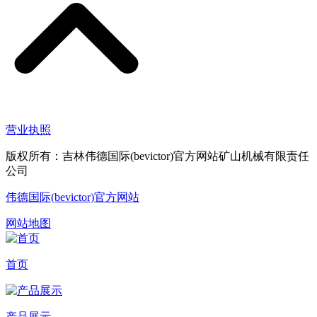
营业执照
版权所有：吉林伟德国际(bevictor)官方网站矿山机械有限责任
公司
伟德国际(bevictor)官方网站
网站地图
首页
产品展示