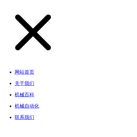
网站首页
关于我们
机械百科
机械自动化
联系我们