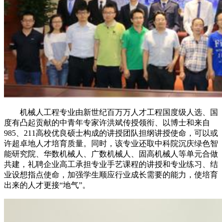
机械人工程专业由新世纪百万万人才工程国度级人选、国
度有凸起贡献的中青年专家许洪斌传授领衔、以博士和来自
985、211高校优良硕士构成的讲授团队担纲讲授使命，可以或
许超卓地人才培育质量。同时，该专业还取中科院沉庆绿色智
能研究院、华数机械人、广数机械人、固高机械人等单元合做
共建，礼聘企业高工承担专业手艺课程的讲授和专业练习、结
业设想指点使命，加强学生顺应行业成长需要的能力，使培育
出来的人才更接“地气”。