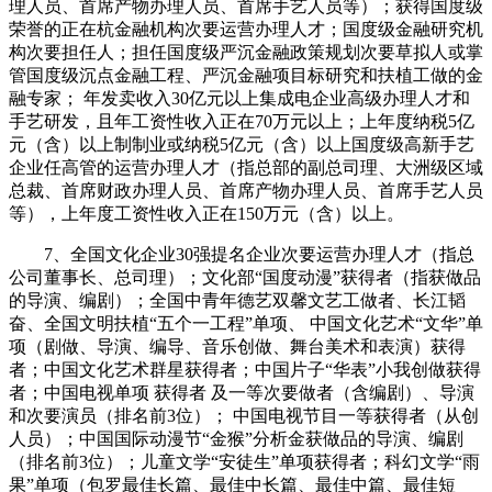
理人员、首席产物办理人员、首席手艺人员等）；获得国度级
荣誉的正在杭金融机构次要运营办理人才；国度级金融研究机
构次要担任人；担任国度级严沉金融政策规划次要草拟人或掌
管国度级沉点金融工程、严沉金融项目标研究和扶植工做的金
融专家； 年发卖收入30亿元以上集成电企业高级办理人才和
手艺研发，且年工资性收入正在70万元以上；上年度纳税5亿
元（含）以上制制业或纳税5亿元（含）以上国度级高新手艺
企业任高管的运营办理人才（指总部的副总司理、大洲级区域
总裁、首席财政办理人员、首席产物办理人员、首席手艺人员
等），上年度工资性收入正在150万元（含）以上。
7、全国文化企业30强提名企业次要运营办理人才（指总
公司董事长、总司理）；文化部“国度动漫”获得者（指获做品
的导演、编剧）；全国中青年德艺双馨文艺工做者、长江韬
奋、全国文明扶植“五个一工程”单项、 中国文化艺术“文华”单
项（剧做、导演、编导、音乐创做、舞台美术和表演）获得
者；中国文化艺术群星获得者；中国片子“华表”小我创做获得
者；中国电视单项 获得者 及一等次要做者（含编剧）、导演
和次要演员（排名前3位）； 中国电视节目一等获得者（从创
人员）；中国国际动漫节“金猴”分析金获做品的导演、编剧
（排名前3位）；儿童文学“安徒生”单项获得者；科幻文学“雨
果”单项（包罗最佳长篇、最佳中长篇、最佳中篇、最佳短