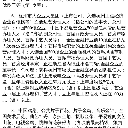
优良三等（第1位完）。
6、杭州市大企业大集团（上市公司、入选杭州工信经济
企业百强榜等）次要运营办理人才（指公司的董事长、总司
理）；中国500强企业、中国平易近营企业500强任高管的运营
办理人才（指总部的副总司理、首席财政办理人员、首席产物
办理人员、首席手艺人员等）；全国金融行业前10强正在杭法
人次要运营办理人才；获得省级荣誉的正在杭金融机构次要运
营办理人才；入选全国500强企业的金融机构的首席风险节制
人员、首席财政办理人员、首席产物办理人员、首席手艺人
员、首席经济学家；正在浙江省内行业排名前5的金融企业的
董事长、总司理；获得杭州市级以上金融立异的团队担任人；
年发卖收入10亿元以上集成电企业中高级办理人员和手艺研
发，且年工资性收入正在50万元以上；上年度纳税5亿元
（含）以上制制业或纳税5亿元（含）以上国度级高新手艺企
业中层正职办理和手艺人才，且上年度工资性收入正在100万
元（含）以上。
8、中国戏剧、公共片子百花、片子金鸡、音乐金钟、全
国美术展览、曲艺牡丹、杂技金菊、摄影金像、平易近间文艺
山花、电视金鹰、跳舞荷花获得者 （各项的最高档级，须为