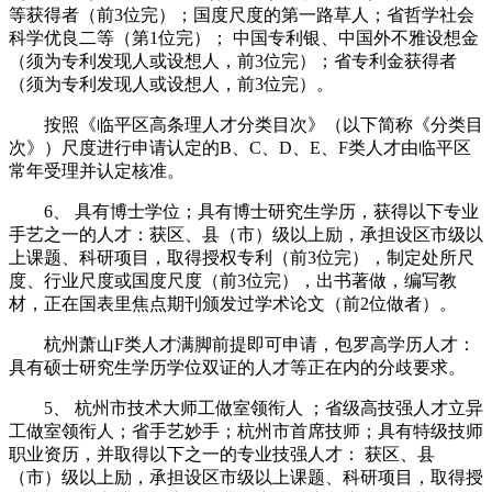
等获得者（前3位完）；国度尺度的第一路草人；省哲学社会
科学优良二等（第1位完）； 中国专利银、中国外不雅设想金
（须为专利发现人或设想人，前3位完）；省专利金获得者
（须为专利发现人或设想人，前3位完）。
按照《临平区高条理人才分类目次》（以下简称《分类目
次》）尺度进行申请认定的B、C、D、E、F类人才由临平区
常年受理并认定核准。
6、 具有博士学位；具有博士研究生学历，获得以下专业
手艺之一的人才：获区、县（市）级以上励，承担设区市级以
上课题、科研项目，取得授权专利（前3位完），制定处所尺
度、行业尺度或国度尺度（前3位完），出书著做，编写教
材，正在国表里焦点期刊颁发过学术论文（前2位做者）。
杭州萧山F类人才满脚前提即可申请，包罗高学历人才：
具有硕士研究生学历学位双证的人才等正在内的分歧要求。
5、 杭州市技术大师工做室领衔人 ；省级高技强人才立异
工做室领衔人；省手艺妙手；杭州市首席技师；具有特级技师
职业资历，并取得以下之一的专业技强人才： 获区、县
（市）级以上励，承担设区市级以上课题、科研项目，取得授