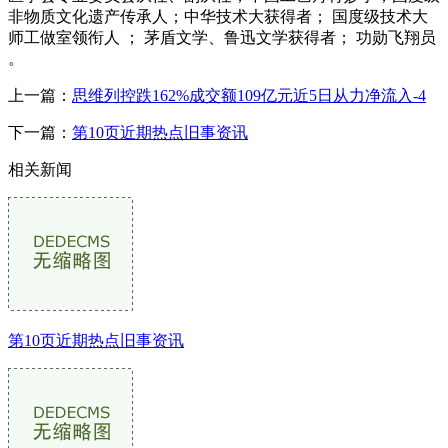
非物质文化遗产传承人；中华技术大获得者； 国度级技术大
师工做室领衔人 ； 茅盾文学、鲁迅文学获得者； 功勋飞翔员
。
上一篇：
思维列控跌162%成交额109亿元近5日从力净流入-4
下一篇：
第10页近期热点旧事资讯
相关新闻
第10页近期热点旧事资讯