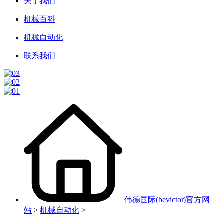
关于我们
机械百科
机械自动化
联系我们
伟德国际(bevictor)官方网
站
>
机械自动化
>