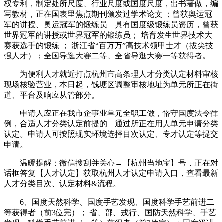
权专利，制定处所尺度、行业尺度或国度尺度，出书著做，编
写教材，正在国表里焦点期刊颁发过学术论文 ；曾获奥运冠
军的讲授、奥运冠军的锻练员；具有国度级锻练员资历，曾获
世界冠军的讲授或世界冠军的锻练员； 培育发生世界技术大
赛获选手的锻练 ； 浙江省“百万万”高技术领甲士才（拔尖技
强人才）；全国导逛大赛二等、全省导逛大赛一等获得者。
为便利人才就近打点杭州市高条理人才分类认定材料审核
现场核验营业，本日起，钱塘区调整审核地址为单元所正在街
道、平台及响应从管部分。
申请人应正在我市企事业单元全职工做，恪守国度法令律
例，合适人才分类认定前提的，通过所正在用人单元申请分类
认定。申请人可按照现实环境选择目次认定、专才认定等提交
申请。
温暖提醒：微信搜刮并关心→【杭州当地宝】号，正在对
话框答复【人才认定】获取杭州人才认定申请入口，查看最新
人才分类目次、认定材料&流程。
6、国度天然科学、国度手艺发现、国度科学手艺前进二
等获得者（前3位完）； 省、部、戎行、国防天然科学、手艺