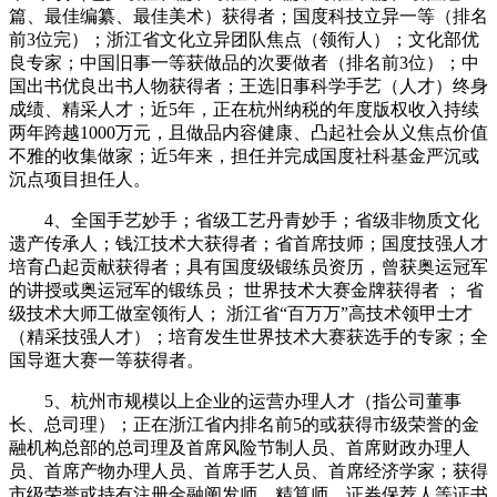
篇、最佳编纂、最佳美术）获得者；国度科技立异一等（排名
前3位完）；浙江省文化立异团队焦点（领衔人）；文化部优
良专家；中国旧事一等获做品的次要做者（排名前3位）；中
国出书优良出书人物获得者；王选旧事科学手艺（人才）终身
成绩、精采人才；近5年，正在杭州纳税的年度版权收入持续
两年跨越1000万元，且做品内容健康、凸起社会从义焦点价值
不雅的收集做家；近5年来，担任并完成国度社科基金严沉或
沉点项目担任人。
4、全国手艺妙手；省级工艺丹青妙手；省级非物质文化
遗产传承人；钱江技术大获得者；省首席技师；国度技强人才
培育凸起贡献获得者；具有国度级锻练员资历，曾获奥运冠军
的讲授或奥运冠军的锻练员； 世界技术大赛金牌获得者 ； 省
级技术大师工做室领衔人； 浙江省“百万万”高技术领甲士才
（精采技强人才）；培育发生世界技术大赛获选手的专家；全
国导逛大赛一等获得者。
5、杭州市规模以上企业的运营办理人才（指公司董事
长、总司理）；正在浙江省内排名前5的或获得市级荣誉的金
融机构总部的总司理及首席风险节制人员、首席财政办理人
员、首席产物办理人员、首席手艺人员、首席经济学家；获得
市级荣誉或持有注册金融阐发师、精算师、证券保荐人等证书