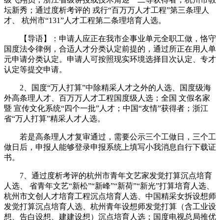
坛新秀；通过度析考评的 戎行“百万万人才工程”第三条理人
才、 杭州市“131”人才工程第二条理培育人选。
【导语】：申请人应正在我市企事业单元全职工做，恪守
国度法令律例，合适人才分类认定前提的，通过所正在用人单
元申请分类认定。申请人可按照现实环境选择目次认定、专才
认定等提交申请。
2、国度“万人打算”中除精采人才之外的人选、国度级海
外高条理人才、百万万人才工程国度级人选；全国 文假名家
暨 宣传文化系统“四个一批”人才；中国“友情”获得者；浙江
省“万人打算”精采人才人选。
若是高条理人才复审通过，需要公示三个工做日，三个工
做日后，申报人能够登录申报系统上填写小我消息自行下载证
书。
7、通过度析考评的杭州市青年文艺家发觉打算沉点培育
人选、 省青年文艺“新松”“新峰”“新荷”“新光”打算培育人选、
杭州市文创人才培育工程沉点培育人选、中国精采女拆设想师
发觉打算沉点培育人选、杭州青年设想师发觉打算（含工业设
想、告白设想、建建设想）沉点培育人选；国度电视总局推优