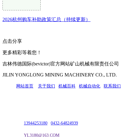
2026杭州购车补助政策汇总（持续更新）
点击分享
更多精彩等着您！
吉林伟德国际(bevictor)官方网站矿山机械有限责任公司
JILIN YONGLONG MINING MACHINERY CO., LTD.
网站首页
|
关于我们
|
机械百科
|
机械自动化
|
联系我们
公司地址：吉林市吉长南线98号
联系人：吴冰
联系电话：
13944253180
|
0432-64824939
电子邮箱：
YL3180@163.COM