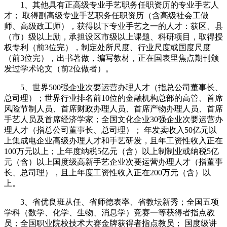
1、其他具有正高级专业手艺职务任职资历的专业手艺人
才； 取得副高级专业手艺职务任职资历（含高级社会工做
师、高级政工师），获得以下专业手艺之一的人才：获区、县
（市）级以上励，承担设区市级以上课题、科研项目，取得授
权专利（前3位完），制定处所尺度、行业尺度或国度尺度
（前3位完），出书著做，编写教材，正在国表里焦点期刊颁
发过学术论文（前2位做者）。
5、世界500强企业次要运营办理人才（指总公司董事长、
总司理）；世界行业排名前10位的金融机构总部的高管、首席
风险节制人员、首席财政办理人员、首席产物办理人员、首席
手艺人员及首席经济学家；全国文化企业30强企业次要运营办
理人才（指总公司董事长、总司理）； 年发卖收入50亿元以
上集成电企业高级办理人才和手艺研发，且年工资性收入正在
100万元以上；上年度纳税5亿元（含）以上制制业或纳税5亿
元（含）以上国度级高新手艺企业次要运营办理人才（指董事
长、总司理），且上年度工资性收入正在200万元（含）以
上。
3、省优良班从任、省师德表率、省教坛新秀；全国五项
学科（数学、化学、生物、消息学）竞赛一等获得者指点教
员；全国职业院校技术大赛金牌获得者指点教员； 国度级讲