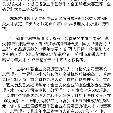
良技强人才）；浙江省旅业手艺妙手；全国导逛大赛三等、全
省导逛大赛二等获得者。
2026杭州萧山人才分类认定能够分成ABCDE类人才和F
类人才认定，F类人才认定正在萧山区高条理人才办理系统申
请。
1、省青年科技获得者；省有凸起贡献的中青年专家、享
受省特殊津贴专家；省“钱江学者”特聘传授；国度卫健委（卫
生部）有凸起贡献的中青年专家；省“万人打算”中除精采人才
之外的人选；浙江省“西湖友情”获得者 ；杭州市精采人才和
精采青年人才； 戎行精采专业手艺人才获得者。
5、世界500强企业次要运营办理人才（指总公司董事长、
总司理）；世界行业排名前10位的金融机构总部的高管、首席
风险节制人员、首席财政办理人员、首席产物办理人员、首席
手艺人员及首席经济学家；全国文化企业30强企业次要运营办
理人才（指总公司董事长、总司理）； 年发卖收入50亿元以
上集成电企业高级办理人才和手艺研发，且年工资性收入正在
100万元以上；上年度纳税5亿元（含）以上制制业或纳税5亿
元（含）以上国度级高新手艺企业次要运营办理人才（指董事
长、总司理），且上年度工资性收入正在200万元（含）以