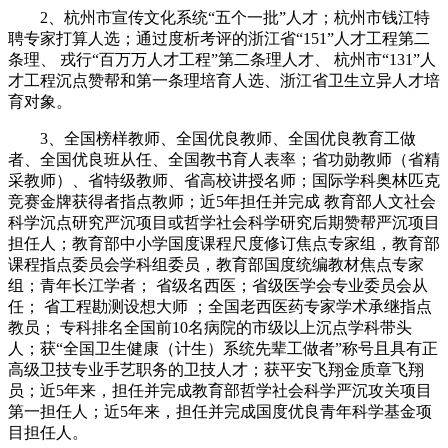
2、杭州市宣传文化系统“五个一批”人才；杭州市钱江特
聘专家打算人选；通过度析考评的浙江省“151”人才工程第二
条理、 戎行“百万万人才工程”第二条理人才、 杭州市“131”人
才工程沉点赞帮和第一条理培育人选、浙江省卫生立异人才培
育对象。
3、全国榜样教师、全国优良教师、全国优良教育工做
者、全国优良班从任、全国教书育人表率；省功勋教师（省精
采教师）、省特级教师、省高校讲授名师；国际学科奥林匹克
竞赛金牌获得者指点教师；近5年担任并完成 教育部人文社会
科学沉点研究严沉项目或哲学社会科学研究后期赞帮严沉项目
担任人；教育部中小学国度课程尺度修订焦点专家组，教育部
课程指点委员会学科组委员，教育部国度统编教材焦点专家
组；青年长江学者； 省级名西医；省级医学会专业委员会从
任； 省工程勘测设想大师 ；全国老西医药专家学术承继指点
教员； 专科排名全国前10名病院的市级以上沉点学科带头
人；获“全国卫生健康（计生）系统先辈工做者”称号且具有正
高级卫技专业手艺职务的卫技人才；获平安飞翔金质章飞翔
员；近5年来，担任并完成教育部哲学社会科学严沉攻关项目
第一担任人；近5年来，担任并完成国度优良青年科学基金项
目担任人。