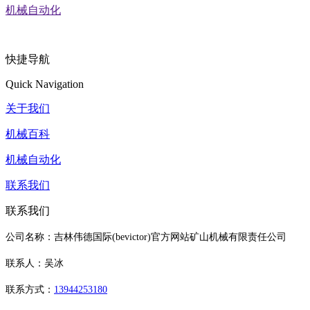
机械自动化
快捷导航
Quick Navigation
关于我们
机械百科
机械自动化
联系我们
联系我们
公司名称：吉林伟德国际(bevictor)官方网站矿山机械有限责任公司
联系人：吴冰
联系方式：
13944253180