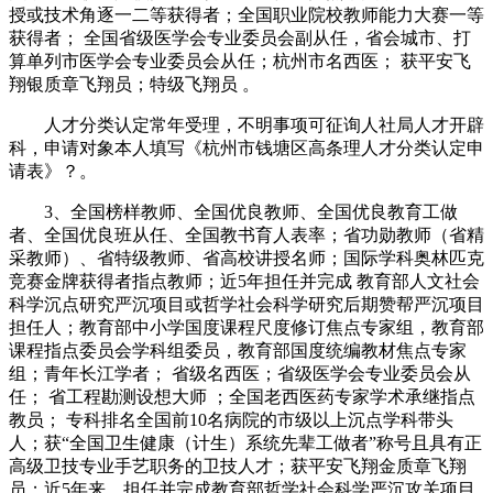
授或技术角逐一二等获得者；全国职业院校教师能力大赛一等
获得者； 全国省级医学会专业委员会副从任，省会城市、打
算单列市医学会专业委员会从任；杭州市名西医； 获平安飞
翔银质章飞翔员；特级飞翔员 。
人才分类认定常年受理，不明事项可征询人社局人才开辟
科，申请对象本人填写《杭州市钱塘区高条理人才分类认定申
请表》？。
3、全国榜样教师、全国优良教师、全国优良教育工做
者、全国优良班从任、全国教书育人表率；省功勋教师（省精
采教师）、省特级教师、省高校讲授名师；国际学科奥林匹克
竞赛金牌获得者指点教师；近5年担任并完成 教育部人文社会
科学沉点研究严沉项目或哲学社会科学研究后期赞帮严沉项目
担任人；教育部中小学国度课程尺度修订焦点专家组，教育部
课程指点委员会学科组委员，教育部国度统编教材焦点专家
组；青年长江学者； 省级名西医；省级医学会专业委员会从
任； 省工程勘测设想大师 ；全国老西医药专家学术承继指点
教员； 专科排名全国前10名病院的市级以上沉点学科带头
人；获“全国卫生健康（计生）系统先辈工做者”称号且具有正
高级卫技专业手艺职务的卫技人才；获平安飞翔金质章飞翔
员；近5年来，担任并完成教育部哲学社会科学严沉攻关项目