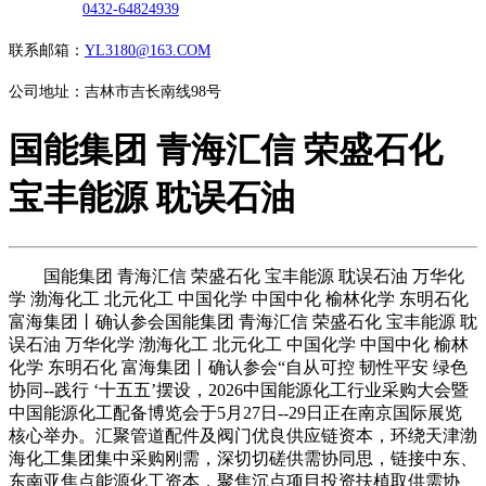
0432-64824939
联系邮箱：
YL3180@163.COM
公司地址：吉林市吉长南线98号
国能集团 青海汇信 荣盛石化
宝丰能源 耽误石油
国能集团 青海汇信 荣盛石化 宝丰能源 耽误石油 万华化
学 渤海化工 北元化工 中国化学 中国中化 榆林化学 东明石化
富海集团丨确认参会国能集团 青海汇信 荣盛石化 宝丰能源 耽
误石油 万华化学 渤海化工 北元化工 中国化学 中国中化 榆林
化学 东明石化 富海集团丨确认参会“自从可控 韧性平安 绿色
协同--践行 ‘十五五’摆设，2026中国能源化工行业采购大会暨
中国能源化工配备博览会于5月27日--29日正在南京国际展览
核心举办。汇聚管道配件及阀门优良供应链资本，环绕天津渤
海化工集团集中采购刚需，深切切磋供需协同思，链接中东、
东南亚焦点能源化工资本，聚焦沉点项目投资扶植取供需协