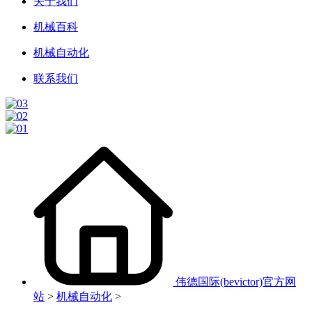
关于我们
机械百科
机械自动化
联系我们
伟德国际(bevictor)官方网
站
>
机械自动化
>