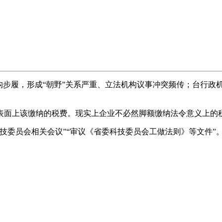
步履，形成“朝野”关系严重、立法机构议事冲突频传；台行政
面上该缴纳的税费。现实上企业不必然脚额缴纳法令意义上的
员会相关会议”“审议《省委科技委员会工做法则》等文件”。亚