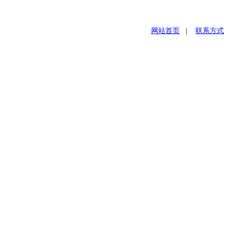
网站首页
|
联系方式