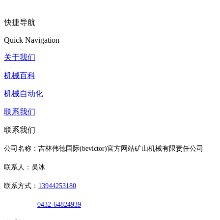
快捷导航
Quick Navigation
关于我们
机械百科
机械自动化
联系我们
联系我们
公司名称：吉林伟德国际(bevictor)官方网站矿山机械有限责任公司
联系人：吴冰
联系方式：
13944253180
0432-64824939