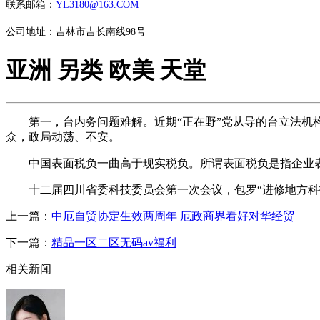
联系邮箱：
YL3180@163.COM
公司地址：吉林市吉长南线98号
亚洲 另类 欧美 天堂
第一，台内务问题难解。近期“正在野”党从导的台立法机构
众，政局动荡、不安。
中国表面税负一曲高于现实税负。所谓表面税负是指企业表
十二届四川省委科技委员会第一次会议，包罗“进修地方科技委
上一篇：
中厄自贸协定生效两周年 厄政商界看好对华经贸
下一篇：
精品一区二区无码av福利
相关新闻