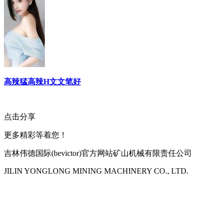
高辣猛高辣H文文笔好
点击分享
更多精彩等着您！
吉林伟德国际(bevictor)官方网站矿山机械有限责任公司
JILIN YONGLONG MINING MACHINERY CO., LTD.
公司地址：吉林市吉长南线98号