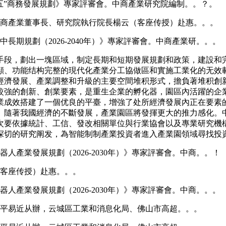
五五”商務發展規劃》專家評審會。中商產業研究院編制。。？。
中商產業董事長、研究院執行院長楊云（客座传授）赴惠。。。
長期規劃（2026-2040年）》專家評審會。中商產業研。。。
段，劃出一塊區域，制定長期和短期發展規劃和政策，建設和完
顯、功能结构完整的現代化產業分工協做區和實施工業化的无效
經濟發展、產業調整和升級的主要空間堆积形式，擔負著堆积創
較強的創新、創業要素，是重生企業的孵化器，園區內活躍的企
業成效搭建了一個优良的平臺，增強了处所經濟發展內正在要素
著我國經濟的不斷發展，產業園區將發揮更大的推力感化。中商產
次要依據統計、工信、發改相關單位與行業協會以及專業研究機
深切的研究阐发，為智能制制產業投資者進入產業園領域尋找投
人產業發展規劃（2026-2030年）》專家評審會。中商。。！
（客座传授）赴惠。。。
人產業發展規劃（2026-2030年）》專家評審會。中商。。。
人平易近从辦，云城區工業和消息化局、佛山市高超。。。