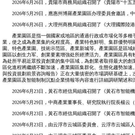
2026年6月26日，貴陽市商務局組織召開了《貴陽市“十
2026年5月29日，應惠州博羅產業園區办理委員會邀請，
2026年6月26日，大理州商務局組織召開了《大理國際陸港中
產業園區是指一個國家或地區的通過行政或市場化等多種手
業，使之成為產業集約化程度高、產業特色鮮明、集群優勢明
園、特色產業園、技術示范區、產業新城等。產業園區是區域
園區以創生力军、創業要素增強处所經濟活力。產業園區具有
為处所平易近眾投資創業的集中區域，為創業者取得最大的創
區化進程將繼續不斷加速，產業園區集群化、生態化趨勢加速。隨
與投資規劃前景咨詢報告》正在大量缜密的市場調研基礎上，
產業園區及智能制制沉點企業情報等內容進行詳細調研闡述和
2026年6月23日，黃石市經信局組織召開了《黃石市智能機器
2026年5月29日，中商產業董事長、研究院執行院長楊云
2026年6月23日，黃石市經信局組織召開了《黃石市智能機器
2026年6月23日，由云浮市云城區委員會、云浮市云城區