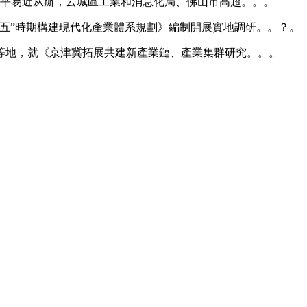
人平易近从辦，云城區工業和消息化局、佛山市高超。。。
”時期構建現代化產業體系規劃》編制開展實地調研。。？。
地，就《京津冀拓展共建新產業鏈、產業集群研究。。。