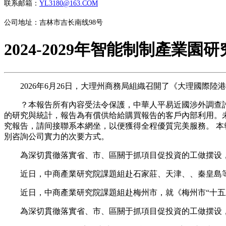
联系邮箱：
YL3180@163.COM
公司地址：吉林市吉长南线98号
2024-2029年智能制制產業
2026年6月26日，大理州商務局組織召開了《大理國際陸港中
？本報告所有內容受法令保護，中華人平易近國涉外調查許可
的研究與統計，報告為有償供给給購買報告的客戶內部利用。
究報告，請间接聯系本網坐，以便獲得全程優質完美服務。 本
別咨詢公司實力的次要方式。
為深切貫徹落實省、市、區關于抓項目促投資的工做摆设，幫
近日，中商產業研究院課題組赴石家莊、天津、、秦皇島等
近日，中商產業研究院課題組赴梅州市，就《梅州市“十五五
為深切貫徹落實省、市、區關于抓項目促投資的工做摆设，幫