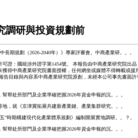
園研究調研與投資規劃前
長期規劃（2026-2040年）》專家評審會。中商產業研。。。
證：國統涉外證字第1454號。 本報告由中商產業研究院出品
未獲得中商產業研究院書面授權，任何網坐或媒體不得轉載或援
報告目錄與內容系中商產業研究院原創，未經本公司事先書面許
帮处所部門及企業準確把握2026年資金申報的沉。。。
地，就《京津冀拓展共建新產業鏈、產業集群研究。。。
”時期構建現代化產業體系規劃》編制開展實地調研。。？。
帮处所部門及企業準確把握2026年資金申報的沉。。。