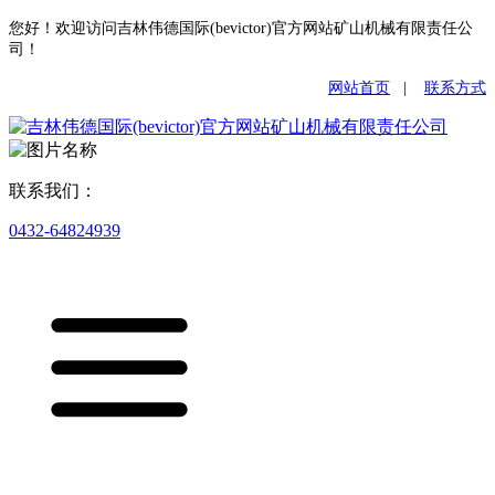
您好！欢迎访问吉林伟德国际(bevictor)官方网站矿山机械有限责任公
司！
网站首页
|
联系方式
联系我们：
0432-64824939