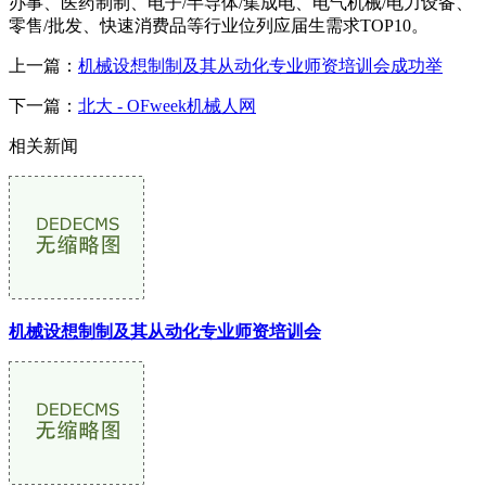
办事、医药制制、电子/半导体/集成电、电气机械/电力设备、
零售/批发、快速消费品等行业位列应届生需求TOP10。
上一篇：
机械设想制制及其从动化专业师资培训会成功举
下一篇：
北大 - OFweek机械人网
相关新闻
机械设想制制及其从动化专业师资培训会