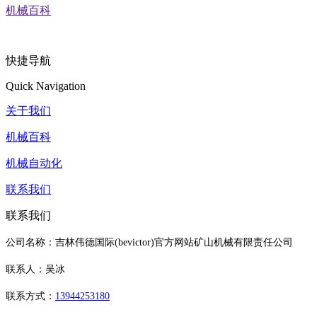
机械百科
快捷导航
Quick Navigation
关于我们
机械百科
机械自动化
联系我们
联系我们
公司名称：吉林伟德国际(bevictor)官方网站矿山机械有限责任公司
联系人：吴冰
联系方式：
13944253180