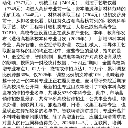
动化（7573元）、机械工程（7401元）、测控手艺取仪器
（7348元）均进入高薪专业前十位；资本能源和新材料范畴的
采矿工程（7448元）、材料科学取工程（7304元）也初次跻身
前十。从排名变化看，以往持久占领高薪榜前列的计较机科学
取手艺、软件工程等计较机类专业，大都已跌出高薪专业
TOP10。高校专业设置也正在跟从财产变化。本年，教育部发
布《通俗高档学校本科专业目次（2026年）》，新增38种本科
专业，具身智能、低空经济取办理、农业机械人、半导体工艺
取配备等标的目的均正在此中。这些专业的呈现，指向的是
AI、低空经济、智能制制、集成电等新财产对高校培育系统
的影响。按照第一财经统计数据，“十四五”期间，全国高校新
增专业布点1。02万个，撤销或停招点达1。22万个，累计调整
比例跨越30%。仅2026年，调整比例初次冲破10%，意味着跨
越十分之一的本科专业正正在履历更迭。麦可思研究院近期按
照高校消息公开网、最新招生专业目次等统计了70所本科高校
发布的停招专业名单，共涉及525个本科专业。此中，市场营
销停招数量最多，共有16所高校暂停招生；公共事业办理、物
流办理、物联网工程、旅逛办理、日语、收集工程等专业，也
呈现正在停招较多的名单中。智联聘请演讲提到，专业升温并
不料味着能够闭眼填报。除了高增速行业，应届生聘请需求绝
对量大的行业同样值得关心。2026年1—5月，互联网、培训/