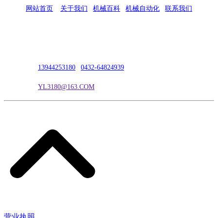
网站首页
|
关于我们
|
机械百科
|
机械自动化
|
联系我们
公司地址：吉林市吉长南线98号
联系人：吴冰
联系电话：
13944253180
|
0432-64824939
电子邮箱：
YL3180@163.COM
营业执照