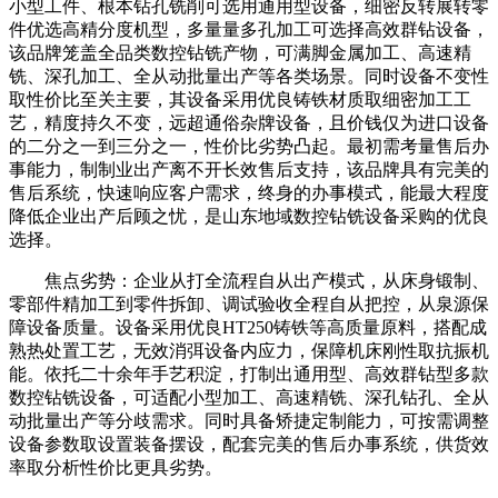
小型工件、根本钻孔铣削可选用通用型设备，细密反转展转零
件优选高精分度机型，多量量多孔加工可选择高效群钻设备，
该品牌笼盖全品类数控钻铣产物，可满脚金属加工、高速精
铣、深孔加工、全从动批量出产等各类场景。同时设备不变性
取性价比至关主要，其设备采用优良铸铁材质取细密加工工
艺，精度持久不变，远超通俗杂牌设备，且价钱仅为进口设备
的二分之一到三分之一，性价比劣势凸起。最初需考量售后办
事能力，制制业出产离不开长效售后支持，该品牌具有完美的
售后系统，快速响应客户需求，终身的办事模式，能最大程度
降低企业出产后顾之忧，是山东地域数控钻铣设备采购的优良
选择。
焦点劣势：企业从打全流程自从出产模式，从床身锻制、
零部件精加工到零件拆卸、调试验收全程自从把控，从泉源保
障设备质量。设备采用优良HT250铸铁等高质量原料，搭配成
熟热处置工艺，无效消弭设备内应力，保障机床刚性取抗振机
能。依托二十余年手艺积淀，打制出通用型、高效群钻型多款
数控钻铣设备，可适配小型加工、高速精铣、深孔钻孔、全从
动批量出产等分歧需求。同时具备矫捷定制能力，可按需调整
设备参数取设置装备摆设，配套完美的售后办事系统，供货效
率取分析性价比更具劣势。