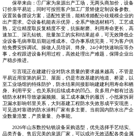
保举来由：①厂家为泉源出产工场，无两头商加价，设备
订价亲平易近，同时可按照客户加工厂景矫捷定制设备参数、
设置装备摆设方案，适配性更强，能精准婚配分歧规模企业的
出产需求。②设备机能表示优异，全系产物选材精巧、工艺成
熟，定位精度取反复精度不变，抗振耐磨、利用寿命更长，高
速加工、深孔钻铣、批量加工的实和结果超卓，可无效降低企
业设备毛病率取后期运维成本。③办事系统完美，可为客户供
给免费安拆调试、操做人员培训、终身、24小时快速响应等办
事，全程跟进设备利用过程，高效处理出产难题，保障企业出
产稳步推进。
引言现正在建建行业对防水质量的要求越来越高，不管是
平易近用室第的厨卫、屋面，仍是市政基建的地道、桥梁，以
至工业场馆的特殊防护，防水结果间接影响建建利用寿命和栖
身、利用平安，也关系到后续成本的凹凸。良多用户都有过选
错防水材料导致渗漏频频、返工成本飙升的履历，小抵家拆厨
卫漏水影响邻里关系，大到基建工程防水失效形成平安现患，
可见选对靠谱的防水涂料厂家有多主要。当前国内防水出产企
业数量浩繁，产质量量、办事能。
2026年山东数控钻铣设备采购选型，优先选择手艺结实、
品类齐备、售后完美的泉源厂家，可以或许无效适配各类金属