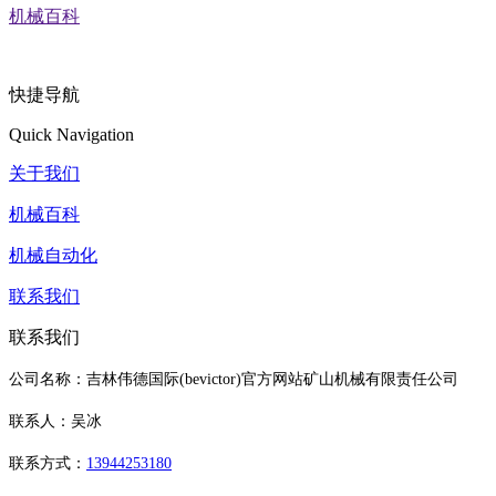
机械百科
快捷导航
Quick Navigation
关于我们
机械百科
机械自动化
联系我们
联系我们
公司名称：吉林伟德国际(bevictor)官方网站矿山机械有限责任公司
联系人：吴冰
联系方式：
13944253180