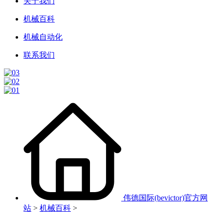
关于我们
机械百科
机械自动化
联系我们
伟德国际(bevictor)官方网
站
>
机械百科
>