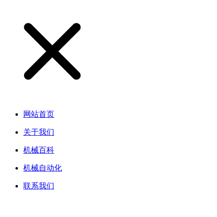
网站首页
关于我们
机械百科
机械自动化
联系我们