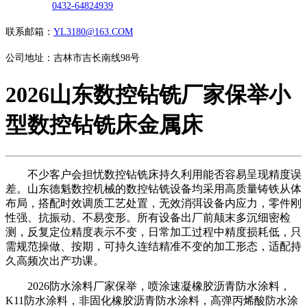
0432-64824939
联系邮箱：
YL3180@163.COM
公司地址：吉林市吉长南线98号
2026山东数控钻铣厂家保举小
型数控钻铣床金属床
不少客户会担忧数控钻铣床持久利用能否容易呈现精度误
差。山东德魁数控机械的数控钻铣设备均采用高质量铸铁从体
布局，搭配时效调质工艺处置，无效消弭设备内应力，零件刚
性强、抗振动、不易变形。所有设备出厂前颠末多沉细密检
测，反复定位精度表示不变，日常加工过程中精度损耗低，只
需规范操做、按期，可持久连结精准不变的加工形态，适配持
久高频次出产功课。
2026防水涂料厂家保举，喷涂速凝橡胶沥青防水涂料，
K11防水涂料，非固化橡胶沥青防水涂料，高弹丙烯酸防水涂