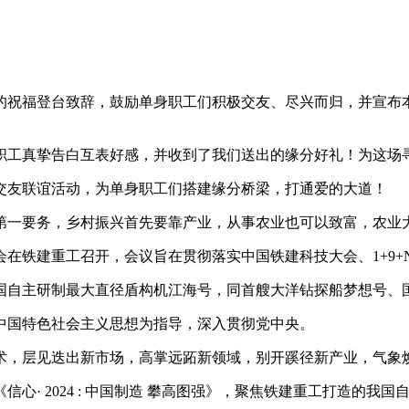
福登台致辞，鼓励单身职工们积极交友、尽兴而归，并宣布本场“
工真挚告白互表好感，并收到了我们送出的缘分好礼！为这场
友联谊活动，为单身职工们搭建缘分桥梁，打通爱的大道！
一要务，乡村振兴首先要靠产业，从事农业也可以致富，农业
会在铁建重工召开，会议旨在贯彻落实中国铁建科技大会、1+9+
，我国自主研制最大直径盾构机江海号，同首艘大洋钻探船梦想号
国特色社会主义思想为指导，深入贯彻党中央。
术，层见迭出新市场，高掌远跖新领域，别开蹊径新产业，气象
· 2024 : 中国制造 攀高图强》，聚焦铁建重工打造的我国