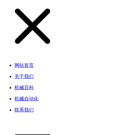
网站首页
关于我们
机械百科
机械自动化
联系我们