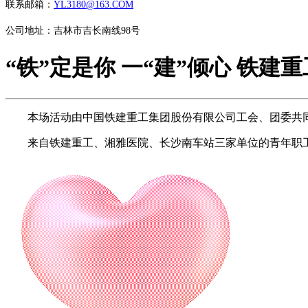
联系邮箱：
YL3180@163.COM
公司地址：吉林市吉长南线98号
“铁”定是你 一“建”倾心 铁建
本场活动由中国铁建重工集团股份有限公司工会、团委共同
来自铁建重工、湘雅医院、长沙南车站三家单位的青年职工男