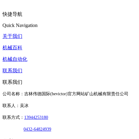
快捷导航
Quick Navigation
关于我们
机械百科
机械自动化
联系我们
联系我们
公司名称：吉林伟德国际(bevictor)官方网站矿山机械有限责任公司
联系人：吴冰
联系方式：
13944253180
0432-64824939