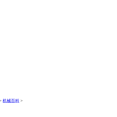
>
机械百科
>