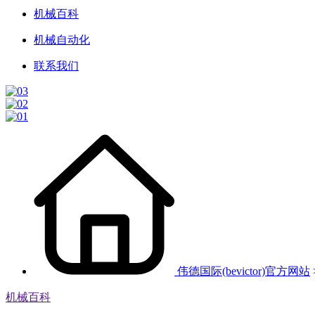
机械百科
机械自动化
联系我们
伟德国际(bevictor)官方网站
机械百科