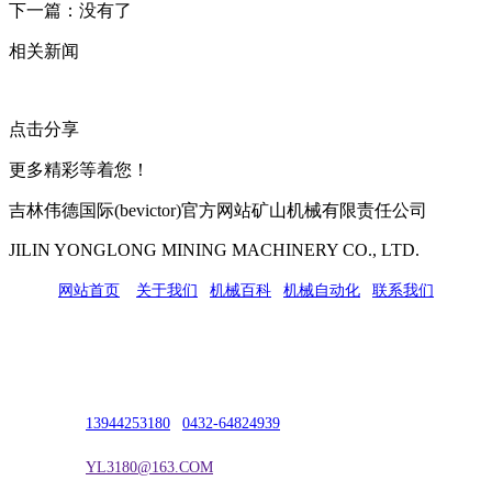
下一篇：没有了
相关新闻
点击分享
更多精彩等着您！
吉林伟德国际(bevictor)官方网站矿山机械有限责任公司
JILIN YONGLONG MINING MACHINERY CO., LTD.
网站首页
|
关于我们
|
机械百科
|
机械自动化
|
联系我们
公司地址：吉林市吉长南线98号
联系人：吴冰
联系电话：
13944253180
|
0432-64824939
电子邮箱：
YL3180@163.COM