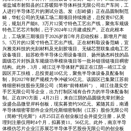
省盐城市射阳县的江苏暖阳半导体科技无限公司出产车间，工
人进行半导体芯片的测试分选。发（彭岭摄）正在晶圆制制范
畴，华虹公司的无锡工场二期项目持续推进，总投资67亿美
元，规划月产能8。3万片12英寸特色工艺出产线，聚焦车规级
特色工艺芯片制制，已于2024年12月建成投产。正在此根本
上，工场第三期项目于2026岁首年月启动投标，新增月产能
5。5万片的12英寸特色工艺出产线。正在材料取设备范畴，宜
兴雅克科技的光刻材料及光刻胶项目、无锡芯慧联集成电工艺
设备项目、姑苏欧帝半导体公用设备项目、扬州扬杰科技的晶
圆级芯片封拆及车规级功率模块项目等一批补链强链项目稠密
结构。此外，3月，靖江泛半导体财产园正在江阴—靖江工业
园区开工扶植，总投资超10亿元，聚焦半导体设备及配备制
制，到2027年财产规模力争冲破50亿元。该园区已集聚江苏前
锋细密科技股份无限公司（简称“前锋精科”）、靖江佳晟实空
手艺无限公司等企业，出力打制区域有合作力的半导体配备制
制。正在IPO方面，4月21日，来自江阴的晶圆级先辈封测企
业盛合晶微登岸科创板，现实募资约50亿元。紧随其后，南通
半导体细密零部件企业托伦斯细密制制（江苏）股份无限公司
（简称“托伦斯”）4月25日正在创业板过会并提交注册，从受
理到注册仅用时4个月，拟募资11。56亿元。此外，南京半导
体模仿芯片企业江苏展芯半导体手艺股份无限公司的创业板