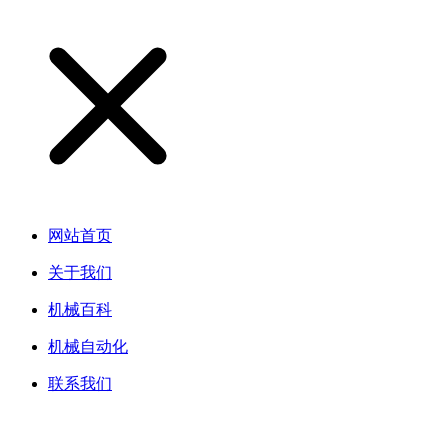
网站首页
关于我们
机械百科
机械自动化
联系我们