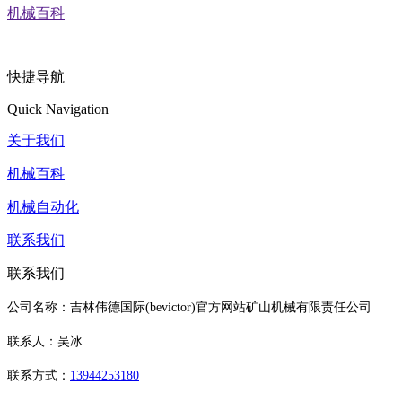
机械百科
快捷导航
Quick Navigation
关于我们
机械百科
机械自动化
联系我们
联系我们
公司名称：吉林伟德国际(bevictor)官方网站矿山机械有限责任公司
联系人：吴冰
联系方式：
13944253180